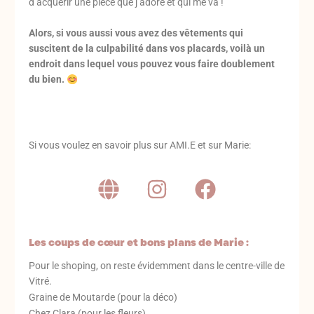
d’acquérir une pièce que j’adore et qui me va !
Alors, si vous aussi vous avez des vêtements qui
suscitent de la culpabilité dans vos placards, voilà un
endroit dans lequel vous pouvez vous faire doublement
du bien.
Si vous voulez en savoir plus sur AMI.E et sur Marie:
G
I
F
l
n
a
o
s
c
b
t
e
Les coups de cœur et bons plans de Marie :
e
a
b
Pour le shoping, on reste évidemment dans le centre-ville de
g
o
Vitré.
r
o
Graine de Moutarde (pour la déco)
Chez Clara (pour les fleurs)